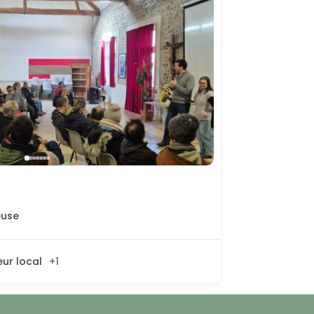
euse
ur local
+1