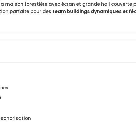
 la maison forestière avec écran et grande hall couverte 
tion parfaite pour des
team buildings dynamiques et fé
nnes
i
 sonorisation