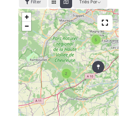
Filter
Triés Par
+
−
5
2