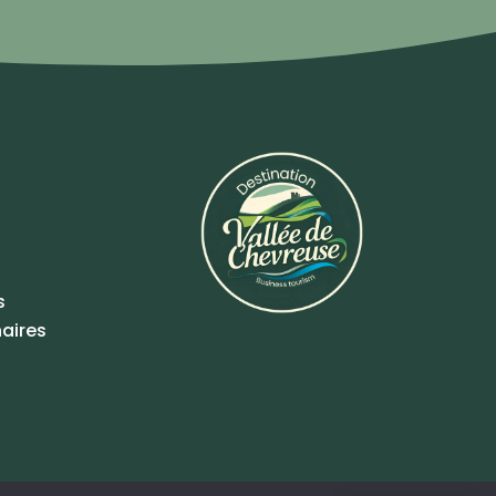
s
aires