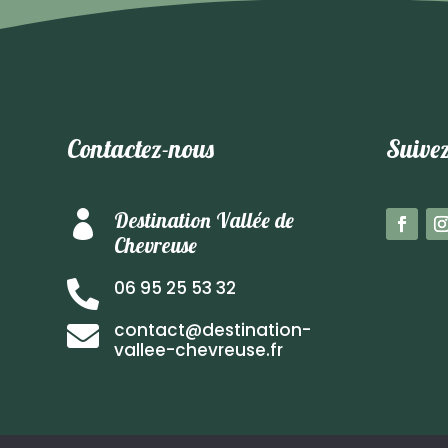
Contactez-nous
Suivez
Destination Vallée de

Chevreuse
06 95 25 53 32

contact@destination-

vallee-chevreuse.fr